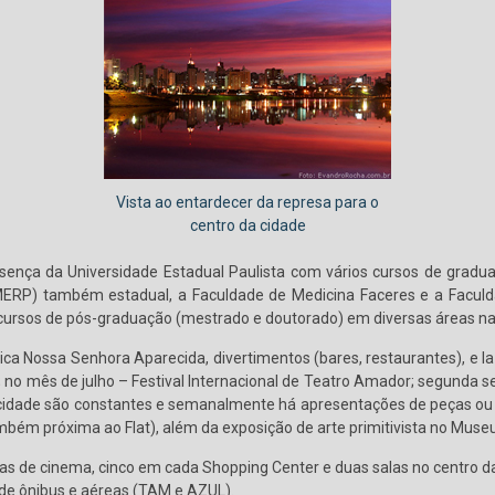
Vista ao entardecer da represa para o
centro da cidade
nça da Universidade Estadual Paulista com vários cursos de graduaçã
MERP) também estadual, a Faculdade de Medicina Faceres e a Faculdad
 cursos de pós-graduação (mestrado e doutorado) em diversas áreas 
ica Nossa Senhora Aparecida, divertimentos (bares, restaurantes), e l
e; no mês de julho – Festival Internacional de Teatro Amador; segunda
 cidade são constantes e semanalmente há apresentações de peças ou m
ém próxima ao Flat), além da exposição de arte primitivista no Museu 
de cinema, cinco em cada Shopping Center e duas salas no centro da 
 de ônibus e aéreas (TAM e AZUL).