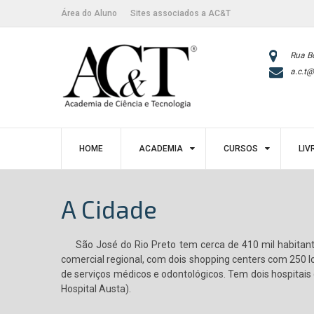
Skip
conteúdo
Área do Aluno
Sites associados a AC&T
to
content
Rua B
a.c.t@
HOME
ACADEMIA
CURSOS
LIV
A Cidade
São José do Rio Preto tem cerca de 410 mil habitantes
comercial regional, com dois shopping centers com 250 l
de serviços médicos e odontológicos. Tem dois hospitais
Hospital Austa).