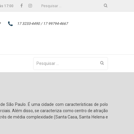
Facebook
Instagram
Pesquisar
às 17:00
por:
P
17 3233-4490 / 17 99794-4667
Pesquisar
por:
de São Paulo. É uma cidade com características de polo
ciais. Além disso, se caracteriza como centro de atração
e três de média complexidade (Santa Casa, Santa Helena e