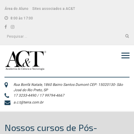
Skip
conteúdo
to
Área do Aluno
Sites associados a AC&T
content
8:00 às 17:00
Facebook
Instagram
Pesquisar
por:
Rua Bonfá Natale, 1860 Bairro Santos Dumont CEP: 15020130- São
José do Rio Preto, SP
17 3233-4490 / 17 99794-4667
a.c.t@terra.com.br
Nossos cursos de Pós-