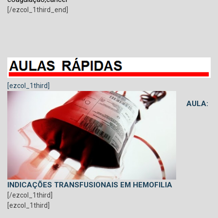
[/ezcol_1third_end]
[ezcol_1third]
AULA:
INDICAÇÕES TRANSFUSIONAIS EM HEMOFILIA
[/ezcol_1third]
[ezcol_1third]