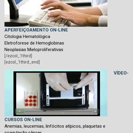
APERFEIÇOAMENTO ON-LINE
Citologia Hematológica
Eletroforese de Hemoglobinas
Neoplasias Mieloproliferativas
[/ezcol_1third]
[ezcol_1third_end]
VÍDEO-
CURSOS ON-LINE
Anemias, leucemias, linfócitos atípicos, plaquetas e
coagulação,câncer