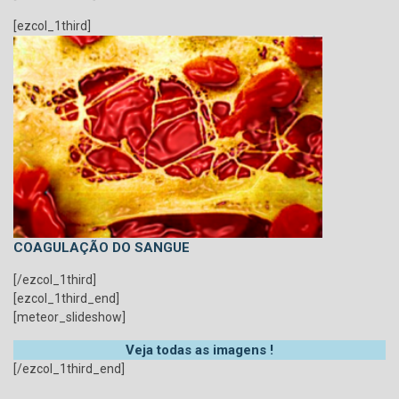
[ezcol_1third]
COAGULAÇÃO DO SANGUE
[/ezcol_1third]
[ezcol_1third_end]
[meteor_slideshow]
Veja todas as imagens !
[/ezcol_1third_end]