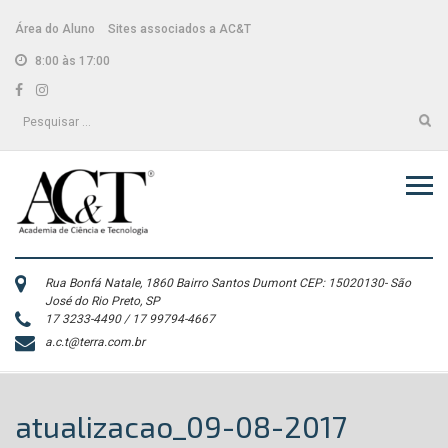
Skip
conteúdo
to
Área do Aluno
Sites associados a AC&T
content
8:00 às 17:00
Facebook
Instagram
Pesquisar
por:
Rua Bonfá Natale, 1860 Bairro Santos Dumont CEP: 15020130- São
José do Rio Preto, SP
17 3233-4490 / 17 99794-4667
a.c.t@terra.com.br
atualizacao_09-08-2017