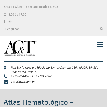
Skip
conteúdo
to
Área do Aluno
Sites associados a AC&T
content
8:00 às 17:00
Facebook
Instagram
Pesquisar
por:
Rua Bonfá Natale, 1860 Bairro Santos Dumont CEP: 15020130- São
José do Rio Preto, SP
17 3233-4490 / 17 99794-4667
a.c.t@terra.com.br
Atlas Hematológico –