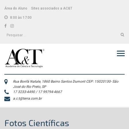
Skip
conteúdo
to
Área do Aluno
Sites associados a AC&T
content
8:00 às 17:00
Facebook
Instagram
Pesquisar
por:
Rua Bonfá Natale, 1860 Bairro Santos Dumont CEP: 15020130- São
José do Rio Preto, SP
17 3233-4490 / 17 99794-4667
a.c.t@terra.com.br
Fotos Científicas