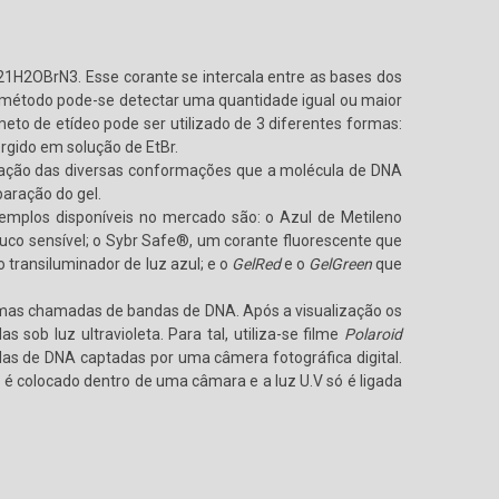
21H2OBrN3. Esse corante se intercala entre as bases dos
e método pode-se detectar uma quantidade igual ou maior
to de etídeo pode ser utilizado de 3 diferentes formas:
rgido em solução de EtBr.
gração das diversas conformações que a molécula de DNA
aração do gel.
xemplos disponíveis no mercado são: o Azul de Metileno
ouco sensível; o Sybr Safe®, um corante fluorescente que
 transiluminador de luz azul; e o
GelRed
e o
GelGreen
que
as chamadas de bandas de DNA. Após a visualização os
ob luz ultravioleta. Para tal, utiliza-se filme
Polaroid
as de DNA captadas por uma câmera fotográfica digital.
o é colocado dentro de uma câmara e a luz U.V só é ligada