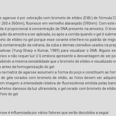
e agarose é por coloração com brometo de etídeo (EtBr) de fórmula C
entre 260 e 360nm), fluoresce em vermelho alaranjado (590nm). Com est
ida é proporcional à concentração de DNA presente na amostra. O brome
mpão da amostra a ser aplicada, ou após a corrida quando o gel é subme
to de etídeo no gel porque esse corante interfere no padrão de mi
 contaminação da vidraria, da cuba e demais utensílios usados na prep
nativas (Yung-Sharp e Kumar, 1989) para visualizar o DNA. Alguns e
gênico e não requer luz U.V, embora apresente a desvantagem de ser p
exibindo a mesma sensibilidade que o brometo de etídeo e visualizado no
s antes da homogenização do gel.
na matriz de agarose assumem a forma do poço e constituem as form
 géis corados com brometo de etídio, as fotos devem ser adquiridas s
m imagem a intensidade relativa de fluorescência emitida pelas band
 efeitos danosos da luz ultravioleta, o gel corado com brometo de etídi
oto do gel.
ose é influenciada por vários fatores que serão discutidos a seguir.