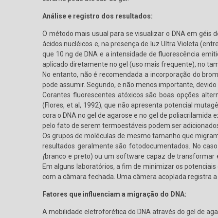
Análise e registro dos resultados:
O método mais usual para se visualizar o DNA em géis d
ácidos nucléicos e, na presença de luz Ultra Violeta (
que 10 ng de DNA e a intensidade de fluorescência emit
aplicado diretamente no gel (uso mais frequente), no ta
No entanto, não é recomendada a incorporação do brome
pode assumir. Segundo, e não menos importante, devido à
Corantes fluorescentes atóxicos são boas opções alter
(Flores, et al, 1992), que não apresenta potencial muta
cora o DNA no gel de agarose e no gel de poliacrilamida 
pelo fato de serem termoestáveis podem ser adicionado
Os grupos de moléculas de mesmo tamanho que migram 
resultados geralmente são fotodocumentados. No caso de
(
branco e preto) ou um software capaz de transformar e
Em alguns laboratórios, a fim de minimizar os potenciais
com a câmara fechada. Uma câmera acoplada registra a f
Fatores que influenciam a migração do DNA:
A mobilidade eletroforética do DNA através do gel de agar