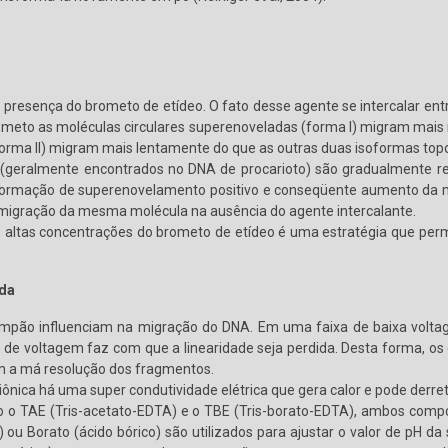
a presença do brometo de etídeo. O fato desse agente se intercalar e
rometo as moléculas circulares superenoveladas (forma I) migram mais 
forma II) migram mais lentamente do que as outras duas isoformas topo
(geralmente encontrados no DNA de procarioto) são gradualmente r
ormação de superenovelamento positivo e conseqüente aumento da mob
migração da mesma molécula na ausência do agente intercalante.
 altas concentrações do brometo de etídeo é uma estratégia que perm
ada
 tampão influenciam na migração do DNA. Em uma faixa de baixa volt
to de voltagem faz com que a linearidade seja perdida. Desta forma, 
m a má resolução dos fragmentos.
 iônica há uma super condutividade elétrica que gera calor e pode derr
 o TAE (Tris-acetato-EDTA) e o TBE (Tris-borato-EDTA), ambos compos
 ou Borato (ácido bórico) são utilizados para ajustar o valor de pH d