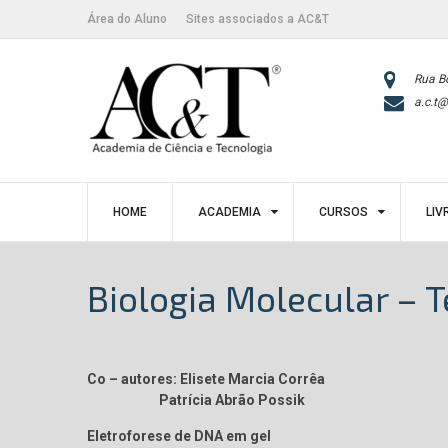
Skip
conteúdo
Área do Aluno
Sites associados a AC&T
to
content
Rua B
a.c.t@
HOME
ACADEMIA
CURSOS
LIV
Biologia Molecular – 
Co – autores: Elisete Marcia Corrêa
Patrícia Abrão Possik
Eletroforese de DNA em gel