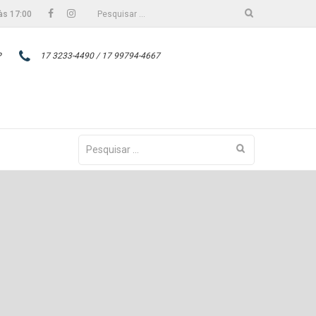
Facebook
Instagram
Pesquisar
às 17:00
por:
P
17 3233-4490 / 17 99794-4667
Pesquisar
por: