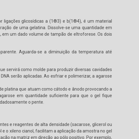
 ligações glicosídicas a (1®3) e b(1®4), é um material
paração de uma gelatina. Dissolve-se uma quantidade em
, em um dado volume de tampão de eltroforese. Os dois
sparente. Aguarda-se a diminuição da temperatura até
ue servirá como molde para produzir diversas cavidades
DNA serão aplicadas. Ao esfriar e polimerizar, a agarose
ios de platina que atuam como cátodo e ânodo provocando a
garose em quantidade suficiente para que o gel fique
uidadosamente o pente.
s e reagentes de alta densidade (sacarose, glicerol ou
e o xileno cianol, facilitam a aplicação da amostra no gel
ção na matriz em direção ao pólo positivo. Por exemplo,