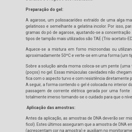
Preparação do gel:
A agarose, um polissacarídeo extraído de uma alga mar
gelatinoso e semelhante a gelatina incolor. Por isso,
gramas do pó de agarose, ajustando-se a concentração
tipos de tampão mais utilizados são TAE (Tris-acetato-E
Aquece-se a mistura em forno microondas ou utiliz
aproximadamente 50ºC e verte-se em uma forma (um tipo
Sobre a solução ainda morna coloca-se um pente (uma t
(poços) no gel. Essas minúsculas cavidades não chegam a
fica com o aspecto turvo e com resistência diretamente p
A seguir, a forma contendo o gel é colocada no interior 
passagem de corrente elétrica gerada por uma fonte 
totalmente imerso tomando-se o cuidado para que o níve
Aplicação das amostras:
Antes da aplicação, as amostras de DNA deverão ser mi
ficol). Estes últimos asseguram que a amostra de DNA entr
(acrescentam cor na amostra) e auxiliam no monitoramen