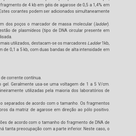
fragmento de 4 kb em géis de agarose de 0,5 a 1,4% em
Estes corantes podem ser adicionados simultaneamente
um dos poços o marcador de massa molecular (
ladder
).
stão de plasmídeos (tipo de DNA circular presente em
lisada.
 mais utilizados, destacam-se os marcadores
Ladder
1kb,
de 0,1 a 5 kb, com duas bandas de alta intensidade em
de corrente contínua.
do gel. Geralmente usa-se uma voltagem de 1 a 5 V/cm.
eiramente utilizadas pela maioria dos laboratórios de
serão separados de acordo com o tamanho. Os fragmentos
ros da matriz de agarose em direção ao pólo positivo.
ariações de acordo com o tamanho do fragmento de DNA de
á tanta preocupação com a parte inferior. Neste caso, o