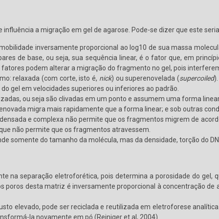
nfluência a migração em gel de agarose. Pode-se dizer que este seria o 
bilidade inversamente proporcional ao log10 de sua massa molecula
 de base, ou seja, sua sequência linear, é o fator que, em princípio
 fatores podem alterar a migração do fragmento no gel, pois interfer
o: relaxada (com corte, isto é,
nick
) ou superenovelada (
supercoiled
)
do gel em velocidades superiores ou inferiores ao padrão.
arizadas, ou seja são clivadas em um ponto e assumem uma forma linear
enovada migra mais rapidamente que a forma linear; e sob outras cond
ondensada e complexa não permite que os fragmentos migrem de acord
ar que não permite que os fragmentos atravessem.
de somente do tamanho da molécula, mas da densidade, torção do DNA e
 na separação eletroforética, pois determina a porosidade do gel, qu
s poros desta matriz é inversamente proporcional à concentração de a
sto elevado, pode ser reciclada e reutilizada em eletroforese analític
ransformá-la novamente em pó (Reiniger et al, 2004).