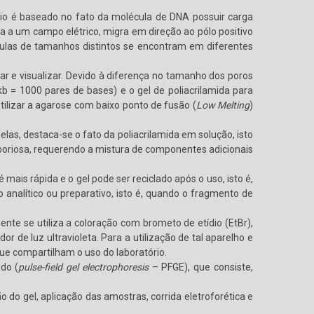
pio é baseado no fato da molécula de DNA possuir carga
 a um campo elétrico, migra em direção ao pólo positivo
las de tamanhos distintos se encontram em diferentes
 e visualizar. Devido à diferença no tamanho dos poros
b = 1000 pares de bases) e o gel de poliacrilamida para
ilizar a agarose com baixo ponto de fusão (
Low Melting
)
as, destaca-se o fato da poliacrilamida em solução, isto
laboriosa, requerendo a mistura de componentes adicionais
ais rápida e o gel pode ser reciclado após o uso, isto é,
analítico ou preparativo, isto é, quando o fragmento de
te se utiliza a coloração com brometo de etídio (EtBr),
 de luz ultravioleta. Para a utilização de tal aparelho e
ue compartilham o uso do laboratório.
do (
pulse-field gel electrophoresis
– PFGE), que consiste,
 do gel, aplicação das amostras, corrida eletroforética e