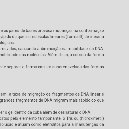
ntre os pares de bases provoca mudanças na conformação
rápido do que as moléculas lineares (forma III) de mesma
lógicas.
emovidos, causando a diminuição na mobilidade do DNA.
ilidade das moléculas. Além disso, a corrida da forma
ite separar a forma circular superenovelada das formas
agem, a taxa de migração de fragmentos de DNA linear é
os grandes fragmentos de DNA migram mais rápido do que
eter o gel dentro da cuba além de desnaturar o DNA.
tos pelo elemento tamponante, o Tris ou (hidroximetil)
a solução e atuam como eletrólitos para a manutenção da