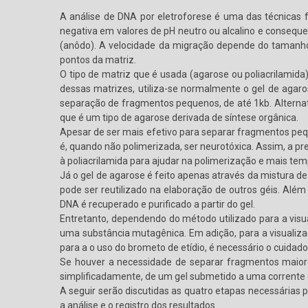
A análise de DNA por eletroforese é uma das técnicas 
negativa em valores de pH neutro ou alcalino e consequ
(anôdo). A velocidade da migração depende do tamanh
pontos da matriz.
O tipo de matriz que é usada (agarose ou poliacrilami
dessas matrizes, utiliza-se normalmente o gel de agaro
separação de fragmentos pequenos, de até 1kb. Alternat
que é um tipo de agarose derivada de síntese orgânica.
Apesar de ser mais efetivo para separar fragmentos pequ
é, quando não polimerizada, ser neurotóxica. Assim, a pr
à poliacrilamida para ajudar na polimerização e mais te
Já o gel de agarose é feito apenas através da mistura de
pode ser reutilizado na elaboração de outros géis. Alé
DNA é recuperado e purificado a partir do gel.
Entretanto, dependendo do método utilizado para a visu
uma substância mutagênica. Em adição, para a visualizaçã
para a o uso do brometo de etídio, é necessário o cuida
Se houver a necessidade de separar fragmentos maiore
simplificadamente, de um gel submetido a uma corrente e
A seguir serão discutidas as quatro etapas necessárias p
a análise e o registro dos resultados.