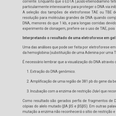
corrente. Enquanto que o EDTA (
ácido
etienodiamino tet
particularmente interessante para proteger o DNA via i
A seleção dos tampões de eletroforese TAE ou TBE d
resolução para moléculas grandes de DNA quando compa
DNA, menores do que 1 kb, e para longas corridas devi
experimento de clonagem, prefere-se o uso de TAE, pois 
Interpretando o resultado de uma eletroforese em gel
Uma das análises que pode ser feita por eletroforese e
da hemoglobina (substituição de uma Adenina por uma Ti
É necessário lembrar que a visualização do DNA através 
Extração do DNA genômico.
Amplificação de uma região de 381 pb do gene da b
Incubação com a enzima de restrição
Dde
I que reco
Como resultado são gerados perfis de fragmentos de 
cópias do alelo mutado (βA βS e βSβS). Em outras palav
mutação a enzima não reconhecerá o sítio de restrição e