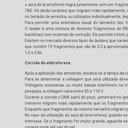
o azul de bromofenol migra juntamente com um fragmen
TAE. Há ainda corantes que migram mais rapidamente,
no tampão de amostra, ou utilizados individualmente, de
Para permitir uma estimativa visual do tamanho dos
O
ladder
é uma mistura de diversos fragmentos de DNA 
bactérias) com enzimas de restrição. Ele permite inferi
Existem no mercado diversos tipos de
ladders
, que vari
que contém 13 fragmentos que vão de 0,3 a aproximad
1,5 e 2 kb.
Corrida de eletroforese:
Após a aplicação das amostras, encaixa-se a tampa da cu
Para se determinar a voltagem que será utilizada dev
Voltagens excessivas ou muito baixas interferem na m
pesquisa, a voltagem varia entre 50 e 110 V.
Durante a corrida o DNA sairá do poço, penetrará no g
menores migram mais rapidamente que os fragmentos ma
Enquanto que fragmentos de mesmo tamanho migram pr
No caso da utilização do azul de bromofenol, quando es
interesse. Se o fragmento for muito grande, aguarda-se
corante pode até sair do gel.