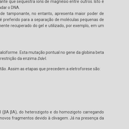
te que sequestra íons de magnésio entre outros. Isto é
adar o DNA.
de tamponante, no entanto, apresenta maior poder de
é preferido para a separação de moléculas pequenas de
ente recuperado do gel e utilizado, por exemplo, em um
alciforme. Esta mutação pontual no gene da globina beta
 restrição da enzima
Dde
I.
stão. Assim as etapas que precedem a eletroforese são:
 (βA βA), do heterozigoto e do homozigoto carregando
2 novos fragmentos devido à clivagem. Já na presença da