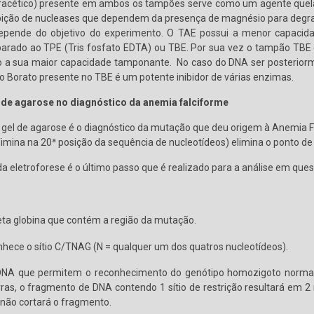
racético) presente em ambos os tampões serve como um agente quelan
nibição de nucleases que dependem da presença de magnésio para degr
epende do objetivo do experimento. O TAE possui a menor capacida
rado ao TPE (Tris fosfato EDTA) ou TBE. Por sua vez o tampão TBE 
do a sua maior capacidade tamponante. No caso do DNA ser posteriorm
o Borato presente no TBE é um potente inibidor de várias enzimas.
 de agarose no diagnóstico da anemia falciforme
m gel de agarose é o diagnóstico da mutação que deu origem à Anemia F
mina na 20ª posição da sequência de nucleotídeos) elimina o ponto de
da eletroforese é o último passo que é realizado para a análise em que
eta globina que contém a região da mutação.
nhece o sítio C/TNAG (N = qualquer um dos quatros nucleotídeos).
DNA que permitem o reconhecimento do genótipo homozigoto normal
ras, o fragmento de DNA contendo 1 sítio de restrição resultará em 
 não cortará o fragmento.