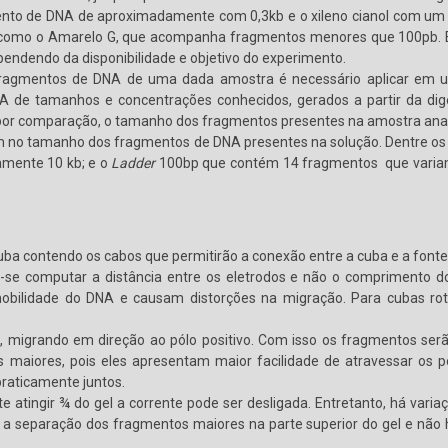
to de DNA de aproximadamente com 0,3kb e o xileno cianol com um 
 como o Amarelo G, que acompanha fragmentos menores que 100pb. 
pendendo da disponibilidade e objetivo do experimento.
 fragmentos de DNA de uma dada amostra é necessário aplicar em 
de tamanhos e concentrações conhecidos, gerados a partir da dige
r, por comparação, o tamanho dos fragmentos presentes na amostra ana
am no tamanho dos fragmentos de DNA presentes na solução. Dentre os
amente 10 kb; e o
Ladder
100bp que contém 14 fragmentos que variam 
ba contendo os cabos que permitirão a conexão entre a cuba e a fonte 
e-se computar a distância entre os eletrodos e não o comprimento 
obilidade do DNA e causam distorções na migração. Para cubas rotin
el, migrando em direção ao pólo positivo. Com isso os fragmentos 
iores, pois eles apresentam maior facilidade de atravessar os po
aticamente juntos.
te atingir ¾ do gel a corrente pode ser desligada. Entretanto, há v
 a separação dos fragmentos maiores na parte superior do gel e não h