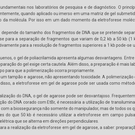
fundamentais nos laboratórios de pesquisa e de diagnóstico. O princí
entemente, quando aplicado ou imerso em uma matriz de gel submetida
o da molécula. Por isso em um dado momento da eletroforese molécu
da) depende do tamanho dos fragmentos de DNA que se pretende separar
se para a separação de fragmentos que variam de 0,2 kb a 50 kb (1 k
ivamente para a resolução de fragmentos superiores a 1 kb pode-se ut
enos, o gel de poliacrilamida apresenta algumas desvantagens. Entre el
eparação do gel exige certa cautela. Além disso, a preparação é mais 
mpo para que a polimerização ocorra propriamente.
 um tampão e agarose, não apresentando toxicidade. A polimerização é m
m disso, a eletroforese em gel de agarose pode ser usada como método 
alização do DNA, o gel de agarose pode ser desvantajoso. Frequentemen
o do DNA corado com EtBr, é necessária a utilização de transiluminador
do com a biossegurança não somente do manipulador, mas de todos os q
s do que 50 kb é necessário utilizar a eletroforese em campo pulsa
létrica que se alterna em direções perpendiculares.
ara a realização da eletroforese em gel de agarose, a saber: preparação