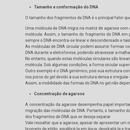
Tamanho e conformação do DNA
O tamanho dos fragmentos de DNA é o principal fator que i
Uma molécula de DNA migra na matriz de agarose com mo
molécula. Assim, o tamanho do fragmento do DNA em pares
sempre o DNA encontra-se linear e descondensado e tais
As moléculas de DNA circular podem assumir formas com
DNA durante a eletroforese, podendo atravessar a malha 
No entanto, quando estas moléculas circulares são line
molécula. Sob algumas condições, a forma circular super
Outro exemplo é o DNA genômico, pois sua estrutura c
nos poros do gel devido à sua estrutura densa e irregul
Assim, a mobilidade das formas do DNA no gel não depen
Concentração de agarose
A concentração da agarose desempenha papel importante
migração das moléculas de DNA. Portanto, o tamanho do
dos fragmentos de DNA que se deseja separar.
Vale ressaltar que a agarose, apesar de apresentar um cu
brometo de etídio, equilibrá-la em água, desidratá-la e t