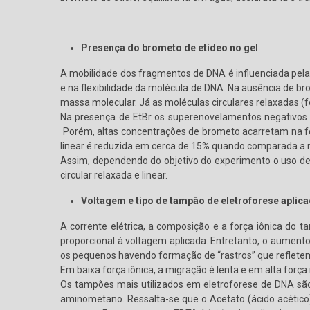
Presença do brometo de etídeo no gel
A mobilidade dos fragmentos de DNA é influenciada pel
e na flexibilidade da molécula de DNA. Na ausência de b
massa molecular. Já as moléculas circulares relaxadas (
Na presença de EtBr os superenovelamentos negativos 
Porém, altas concentrações de brometo acarretam na f
linear é reduzida em cerca de 15% quando comparada a 
Assim, dependendo do objetivo do experimento o uso de
circular relaxada e linear.
Voltagem e tipo de tampão de eletroforese aplic
A corrente elétrica, a composição e a força iônica do
proporcional à voltagem aplicada. Entretanto, o aumen
os pequenos havendo formação de “rastros” que reflete
Em baixa força iônica, a migração é lenta e em alta força
Os tampões mais utilizados em eletroforese de DNA são
aminometano. Ressalta-se que o Acetato (ácido acético)