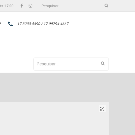
Facebook
Instagram
Pesquisar
às 17:00
por:
P
17 3233-4490 / 17 99794-4667
Pesquisar
por: