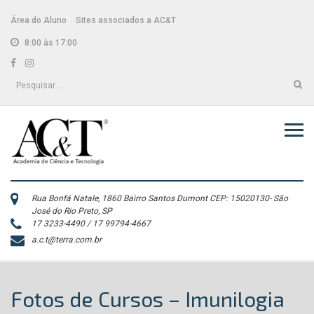
Skip
conteúdo
to
Área do Aluno
Sites associados a AC&T
content
8:00 às 17:00
Facebook
Instagram
Pesquisar
por:
Rua Bonfá Natale, 1860 Bairro Santos Dumont CEP: 15020130- São
José do Rio Preto, SP
17 3233-4490 / 17 99794-4667
a.c.t@terra.com.br
Fotos de Cursos – Imunilogia