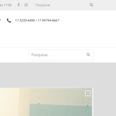
Facebook
Instagram
Pesquisar
às 17:00
por:
P
17 3233-4490 / 17 99794-4667
Pesquisar
por: