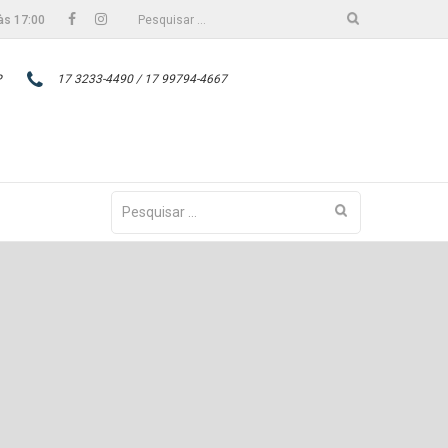
Facebook
Instagram
Pesquisar
às 17:00
por:
P
17 3233-4490 / 17 99794-4667
Pesquisar
por: