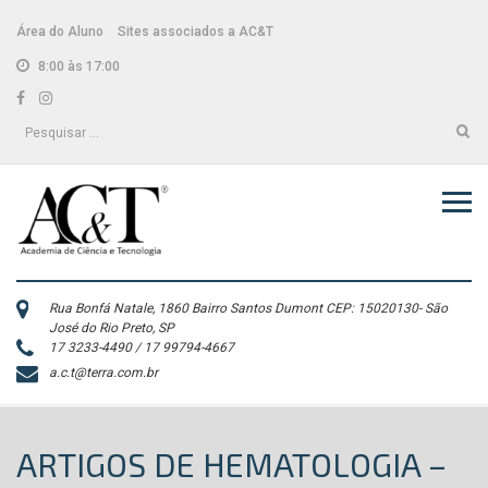
Skip
conteúdo
to
Área do Aluno
Sites associados a AC&T
content
8:00 às 17:00
Facebook
Instagram
Pesquisar
por:
Rua Bonfá Natale, 1860 Bairro Santos Dumont CEP: 15020130- São
José do Rio Preto, SP
17 3233-4490 / 17 99794-4667
a.c.t@terra.com.br
ARTIGOS DE HEMATOLOGIA –