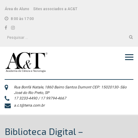
Skip
conteúdo
to
Área do Aluno
Sites associados a AC&T
content
8:00 às 17:00
Facebook
Instagram
Pesquisar
por:
Rua Bonfá Natale, 1860 Bairro Santos Dumont CEP: 15020130- São
José do Rio Preto, SP
17 3233-4490 / 17 99794-4667
a.c.t@terra.com.br
Biblioteca Digital –