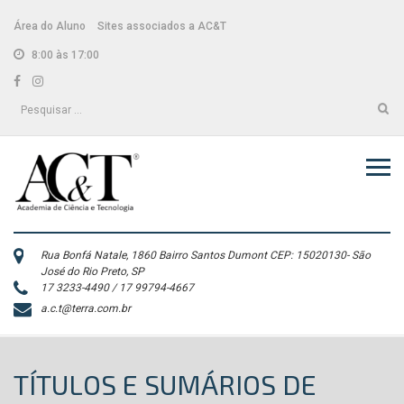
Skip
conteúdo
to
Área do Aluno
Sites associados a AC&T
content
8:00 às 17:00
Facebook
Instagram
Pesquisar
por:
Rua Bonfá Natale, 1860 Bairro Santos Dumont CEP: 15020130- São
José do Rio Preto, SP
17 3233-4490 / 17 99794-4667
a.c.t@terra.com.br
TÍTULOS E SUMÁRIOS DE