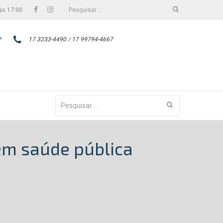
Facebook
Instagram
Pesquisar
às 17:00
por:
P
17 3233-4490 / 17 99794-4667
Pesquisar
por:
 em saúde pública