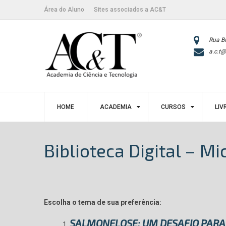
Skip
conteúdo
Área do Aluno
Sites associados a AC&T
to
content
Rua B
a.c.t@
HOME
ACADEMIA
CURSOS
LIV
Biblioteca Digital – M
Escolha o tema de sua preferência:
SALMONELOSE: UM DESAFIO PARA