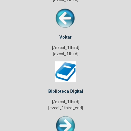
Voltar
[/ezcol_1third]
[ezcol_1third]
Biblioteca Digital
[/ezcol_1third]
[ezcol_1third_end]