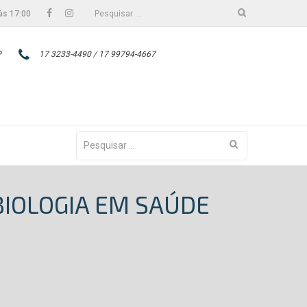
Facebook
Instagram
Pesquisar
às 17:00
por:
P
17 3233-4490 / 17 99794-4667
Pesquisar
por:
BIOLOGIA EM SAÚDE