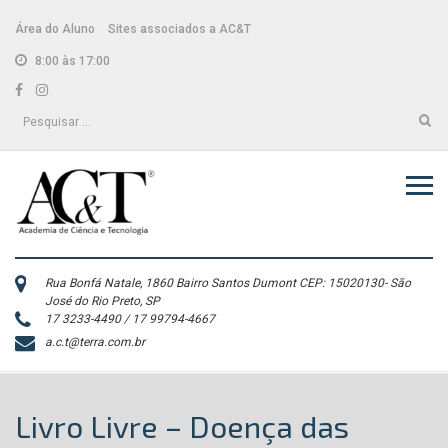
Skip
conteúdo
to
Área do Aluno
Sites associados a AC&T
content
8:00 às 17:00
Facebook
Instagram
Pesquisar
por:
Rua Bonfá Natale, 1860 Bairro Santos Dumont CEP: 15020130- São
José do Rio Preto, SP
17 3233-4490 / 17 99794-4667
a.c.t@terra.com.br
Livro Livre – Doença das