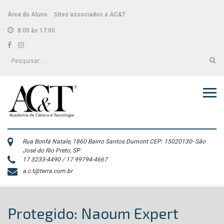
Skip
conteúdo
to
Área do Aluno
Sites associados a AC&T
content
8:00 às 17:00
Facebook
Instagram
Pesquisar
por:
Rua Bonfá Natale, 1860 Bairro Santos Dumont CEP: 15020130- São
José do Rio Preto, SP
17 3233-4490 / 17 99794-4667
a.c.t@terra.com.br
Protegido: Naoum Expert