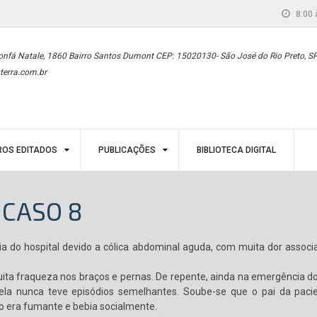
8:00 
onfá Natale, 1860 Bairro Santos Dumont CEP: 15020130- São José do Rio Preto, S
terra.com.br
ROS EDITADOS
PUBLICAÇÕES
BIBLIOTECA DIGITAL
 CASO 8
 do hospital devido a cólica abdominal aguda, com muita dor associa
a fraqueza nos braços e pernas. De repente, ainda na emergência do 
a nunca teve episódios semelhantes. Soube-se que o pai da pacie
não era fumante e bebia socialmente.