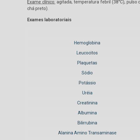
Exame clínico:
agitada, temperatura febril (38°C), pulso
chá preto).
Exames laboratoriais
Hemoglobina
Leucocitos
Plaquetas
Sódio
Potássio
Uréia
Creatinina
Albumina
Bilirrubina
Alanina Amino Transaminase