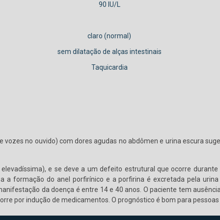
90 IU/L
claro (normal)
sem dilatação de alças intestinais
Taquicardia
e vozes no ouvido) com dores agudas no abdômen e urina escura sugeriu
 elevadíssima), e se deve a um defeito estrutural que ocorre durant
a formação do anel porfirínico e a porfirina é excretada pela urina 
nifestação da doença é entre 14 e 40 anos. O paciente tem ausência 
ocorre por indução de medicamentos. O prognóstico é bom para pessoas