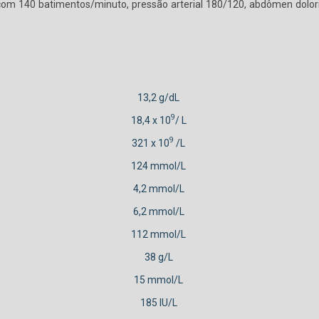
 com 140 batimentos/minuto, pressão arterial 180/120, abdômen dolorid
13,2 g/dL
9
18,4 x 10
/ L
9
321 x 10
/L
124 mmol/L
4,2 mmol/L
6,2 mmol/L
112 mmol/L
38 g/L
15 mmol/L
185 IU/L