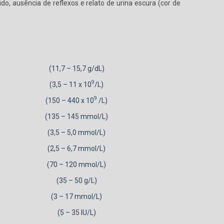
o, ausência de reflexos e relato de urina escura (cor de
(11,7 – 15,7 g/dL)
9
(3,5 – 11 x 10
/L)
9
(150 – 440 x 10
/L)
(135 – 145 mmol/L)
(3,5 – 5,0 mmol/L)
(2,5 – 6,7 mmol/L)
(70 – 120 mmol/L)
(35 – 50 g/L)
(3 – 17 mmol/L)
(5 – 35 IU/L)