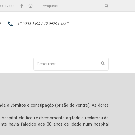
Facebook
Instagram
Pesquisar
às 17:00
por:
P
17 3233-4490 / 17 99794-4667
Pesquisar
por:
da a vômitos e constipação (prisão de ventre). As dores
hospital, ela ficou extremamente agitada e reclamou de
nte havia falecido aos 38 anos de idade num hospital