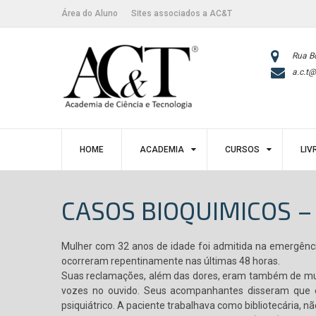
Skip
conteúdo
Área do Aluno
Sites associados a AC&T
to
content
Rua B
a.c.t@
HOME
ACADEMIA
CURSOS
LIV
CASOS BIOQUIMICOS –
Mulher com 32 anos de idade foi admitida na emergência
ocorreram repentinamente nas últimas 48 horas.
Suas reclamações, além das dores, eram também de muit
vozes no ouvido. Seus acompanhantes disseram que el
psiquiátrico. A paciente trabalhava como bibliotecária, 