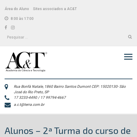
Skip
conteúdo
to
Área do Aluno
Sites associados a AC&T
content
8:00 às 17:00
Facebook
Instagram
Pesquisar
por:
Rua Bonfá Natale, 1860 Bairro Santos Dumont CEP: 15020130- São
José do Rio Preto, SP
17 3233-4490 / 17 99794-4667
a.c.t@terra.com.br
Alunos – 2ª Turma do curso de