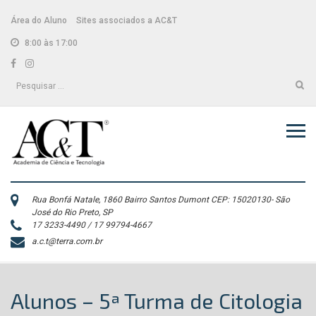
Skip
conteúdo
to
Área do Aluno
Sites associados a AC&T
content
8:00 às 17:00
Facebook
Instagram
Pesquisar
por:
Rua Bonfá Natale, 1860 Bairro Santos Dumont CEP: 15020130- São
José do Rio Preto, SP
17 3233-4490 / 17 99794-4667
a.c.t@terra.com.br
Alunos – 5ª Turma de Citologia