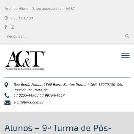
Skip
conteúdo
to
Área do Aluno
Sites associados a AC&T
content
8:00 às 17:00
Facebook
Instagram
Pesquisar
por:
Rua Bonfá Natale, 1860 Bairro Santos Dumont CEP: 15020130- São
José do Rio Preto, SP
17 3233-4490 / 17 99794-4667
a.c.t@terra.com.br
Alunos – 9ª Turma de Pós-