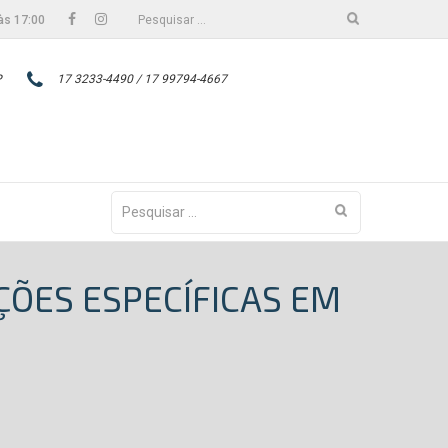
Facebook
Instagram
Pesquisar
às 17:00
por:
P
17 3233-4490 / 17 99794-4667
Pesquisar
por:
ÇÕES ESPECÍFICAS EM