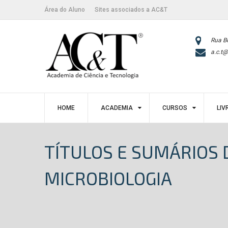
Skip
conteúdo
Área do Aluno
Sites associados a AC&T
to
content
Rua B
a.c.t@
HOME
ACADEMIA
CURSOS
LIV
TÍTULOS E SUMÁRIOS 
MICROBIOLOGIA