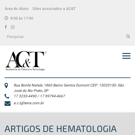
Skip
conteúdo
to
Área do Aluno
Sites associados a AC&T
content
8:00 às 17:00
Facebook
Instagram
Pesquisar
por:
Rua Bonfá Natale, 1860 Bairro Santos Dumont CEP: 15020130- São
José do Rio Preto, SP
17 3233-4490 / 17 99794-4667
a.c.t@terra.com.br
ARTIGOS DE HEMATOLOGIA