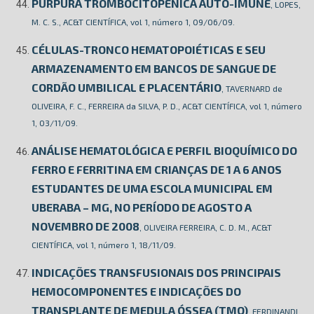
PÚRPURA TROMBOCITOPÊNICA AUTO-IMUNE
, LOPES,
M. C. S., AC&T CIENTÍFICA, vol 1, número 1, 09/06/09.
CÉLULAS-TRONCO HEMATOPOIÉTICAS E SEU
ARMAZENAMENTO EM BANCOS DE SANGUE DE
CORDÃO UMBILICAL E PLACENTÁRIO
, TAVERNARD de
OLIVEIRA, F. C., FERREIRA da SILVA, P. D., AC&T CIENTÍFICA, vol 1, número
1, 03/11/09.
ANÁLISE HEMATOLÓGICA E PERFIL BIOQUÍMICO DO
FERRO E FERRITINA EM CRIANÇAS DE 1 A 6 ANOS
ESTUDANTES DE UMA ESCOLA MUNICIPAL EM
UBERABA – MG, NO PERÍODO DE AGOSTO A
NOVEMBRO DE 2008
, OLIVEIRA FERREIRA, C. D. M., AC&T
CIENTÍFICA, vol 1, número 1, 18/11/09.
INDICAÇÕES TRANSFUSIONAIS DOS PRINCIPAIS
HEMOCOMPONENTES E INDICAÇÕES DO
TRANSPLANTE DE MEDULA ÓSSEA (TMO)
, FERDINANDI,